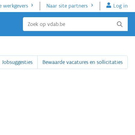
e werkgevers
Naar site partners
Log in
Sluiten
Jobsuggesties
Bewaarde vacatures en sollicitaties