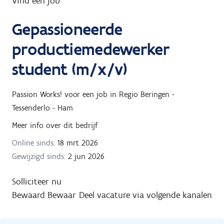
Vind een job
g
Gepassioneerde
n
a
productiemedewerker
a
student (m/x/v)
r
Passion Works!
voor een job in
Regio Beringen -
Tessenderlo - Ham
Meer info over dit bedrijf
Online sinds:
18 mrt 2026
Gewijzigd sinds:
2 jun 2026
Solliciteer nu
Bewaard
Bewaar
Deel vacature via volgende kanalen