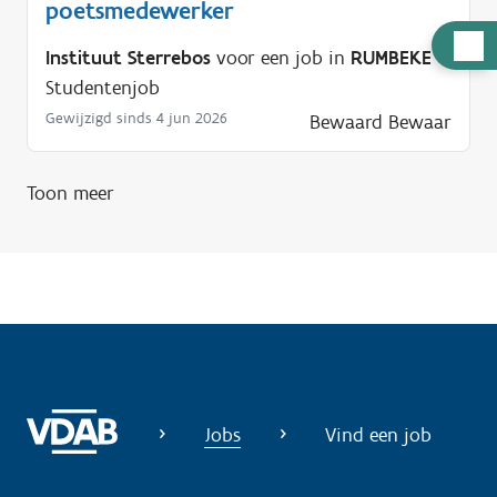
poetsmedewerker
H
Instituut Sterrebos
voor een job in
RUMBEKE
u
Studentenjob
l
Gewijzigd sinds 4 jun 2026
Bewaard
Bewaar
p
n
Toon meer
o
d
i
g
?
Jobs
Vind een job