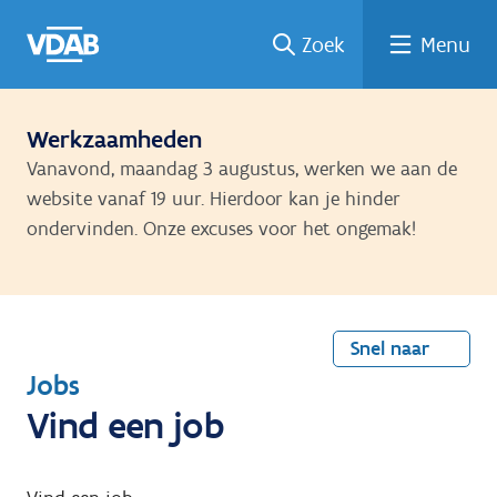
Welke
Terug
Vind
Vind
Ga
Zoek
Menu
naar
naar
een
een
job
home
oplei
past
job
de
inhou
ding
bij
mij?
d
Werkzaamheden
Vanavond, maandag 3 augustus, werken we aan de
website vanaf 19 uur. Hierdoor kan je hinder
ondervinden. Onze excuses voor het ongemak!
Snel naar
T
Jobs
e
Vind een job
r
u