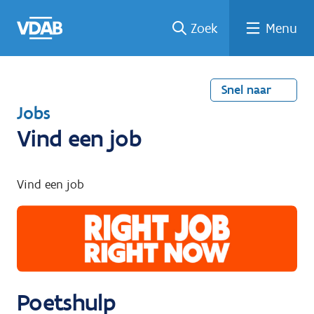
Welke
Terug
Vind
Vind
Ga
Zoek
Menu
naar
naar
een
een
job
home
oplei
past
job
de
inhou
ding
bij
mij?
d
Snel naar
T
Jobs
e
Vind een job
r
u
Vind een job
g
n
a
a
r
Poetshulp