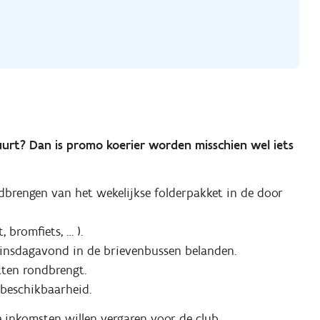
buurt? Dan is promo koerier worden misschien wel iets
dbrengen van het wekelijkse folderpakket in de door
, bromfiets, … ).
insdagavond in de brievenbussen belanden.
tten rondbrengt.
 beschikbaarheid.
ie inkomsten willen vergaren voor de club .