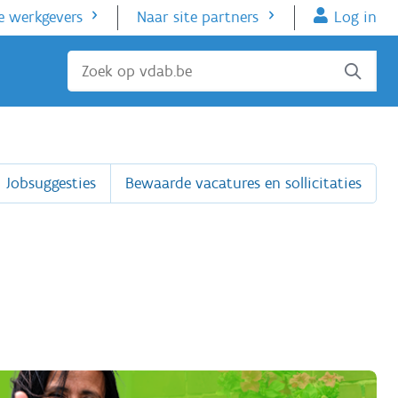
e werkgevers
Naar site partners
Log in
Sluiten
Jobsuggesties
Bewaarde vacatures en sollicitaties