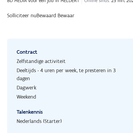
BD MEDIA
voor een job in
MELDERT
Online sinds:
23 mrt 20
Solliciteer nu
Bewaard
Bewaar
Contract
Zelfstandige activiteit
Deeltijds - 4 uren per week, te presteren in 3
dagen
Dagwerk
Weekend
Talenkennis
Nederlands (Starter)