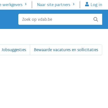
e werkgevers
Naar site partners
Log in
Sluiten
Jobsuggesties
Bewaarde vacatures en sollicitaties