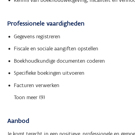
Kennis van boekhoudwetgeving, fiscaliteit en venno
Professionele vaardigheden
Gegevens registreren
Fiscale en sociale aangiften opstellen
Boekhoudkundige documenten coderen
Specifieke boekingen uitvoeren
Facturen verwerken
Toon meer (9)
Aanbod
Je komt terecht in een positieve, professionele en gemo