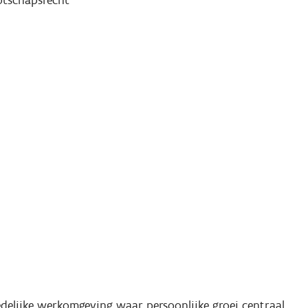
otschapsrecht
edelijke werkomgeving waar persoonlijke groei centraal