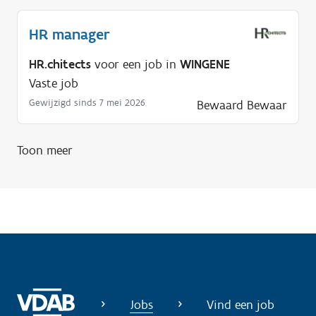
d
i
HR manager
g
?
HR.chitects
voor een job in
WINGENE
Vaste job
Gewijzigd sinds 7 mei 2026
Bewaard
Bewaar
Toon meer
Jobs
Vind een job