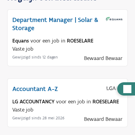
Department Manager | Solar &
Storage
Equans
voor een job in
ROESELARE
Vaste job
Gewijzigd sinds 12 dagen
Bewaard
Bewaar
Accountant A-Z
H
u
LG ACCOUNTANCY
voor een job in
ROESELARE
l
Vaste job
p
Gewijzigd sinds 28 mei 2026
Bewaard
Bewaar
n
o