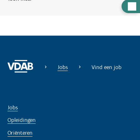
H
u
l
p
n
o
d
i
Jobs
Vind een job
g
?
Jobs
Opleidingen
Oriënteren