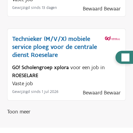
Gewijzigd sinds 13 dagen
Bewaard
Bewaar
Technieker (M/V/X) mobiele
service ploeg voor de centrale
dienst Roeselare
H
u
GO! Scholengroep xplora
voor een job in
l
ROESELARE
p
Vaste job
n
Gewijzigd sinds 1 jul 2026
Bewaard
Bewaar
o
d
Toon meer
i
g
?