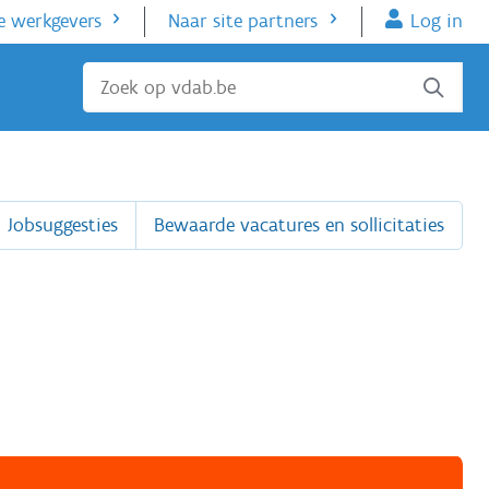
e werkgevers
Naar site partners
Log in
Sluiten
Jobsuggesties
Bewaarde vacatures en sollicitaties