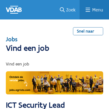
Welke
Terug
Vind
Vind
Ga
Zoek
Menu
naar
naar
een
een
job
home
oplei
past
job
de
inhou
ding
bij
mij?
d
Snel naar
T
Jobs
e
Vind een job
r
u
Vind een job
g
n
a
a
r
ICT Security Lead