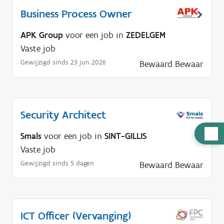
Business Process Owner
APK Group
voor een job in
ZEDELGEM
Vaste job
Gewijzigd sinds 23 jun 2026
Bewaard
Bewaar
Security Architect
H
Smals
voor een job in
SINT-GILLIS
u
Vaste job
l
Gewijzigd sinds 5 dagen
Bewaard
Bewaar
p
n
o
d
ICT Officer (Vervanging)