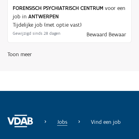
i
FORENSISCH PSYCHIATRISCH CENTRUM
voor een
g
job in
ANTWERPEN
?
Tijdelijke job (met optie vast)
Gewijzigd sinds 28 dagen
Bewaard
Bewaar
Toon meer
Jobs
Vind een job