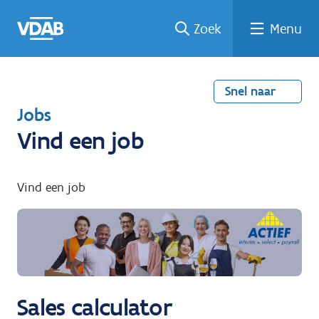
Welke
Terug
Vind
Vind
Ga
Zoek
Menu
naar
naar
een
een
job
home
oplei
past
job
de
inhou
ding
bij
mij?
d
Snel naar
T
Jobs
e
Vind een job
r
u
Vind een job
g
n
a
a
r
Sales calculator