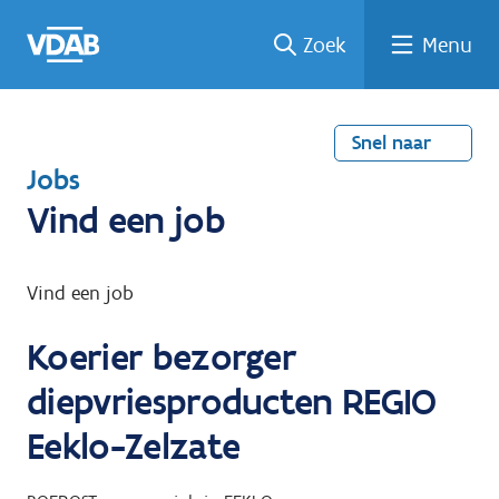
Welke
Terug
Vind
Vind
Ga
Zoek
Menu
naar
naar
een
een
job
home
oplei
past
job
de
inhou
ding
bij
mij?
d
Snel naar
T
Jobs
e
Vind een job
r
u
Vind een job
g
Koerier bezorger
n
a
diepvriesproducten REGIO
a
Eeklo-Zelzate
r