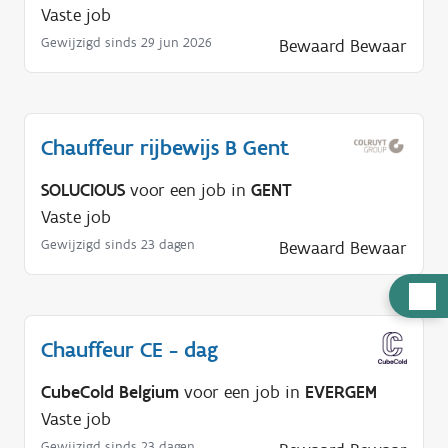
Vaste job
Gewijzigd sinds 29 jun 2026
Bewaard
Bewaar
Chauffeur rijbewijs B Gent
SOLUCIOUS
voor een job in
GENT
Vaste job
Gewijzigd sinds 23 dagen
Bewaard
Bewaar
H
u
Chauffeur CE - dag
l
p
CubeCold Belgium
voor een job in
EVERGEM
n
Vaste job
o
Gewijzigd sinds 23 dagen