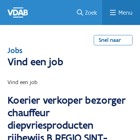
Welke
Terug
Vind
Vind
Ga
Zoek
Menu
naar
naar
een
een
job
home
oplei
past
job
de
inhou
ding
bij
mij?
d
Snel naar
T
Jobs
e
Vind een job
r
u
Vind een job
g
Koerier verkoper bezorger
n
a
chauffeur
a
diepvriesproducten
r
rijbewijs B REGIO SINT-