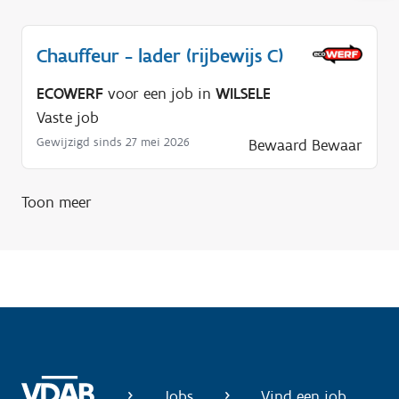
l
p
Chauffeur - lader (rijbewijs C)
n
o
ECOWERF
voor een job in
WILSELE
d
Vaste job
i
Gewijzigd sinds 27 mei 2026
Bewaard
Bewaar
g
?
Toon meer
Jobs
Vind een job