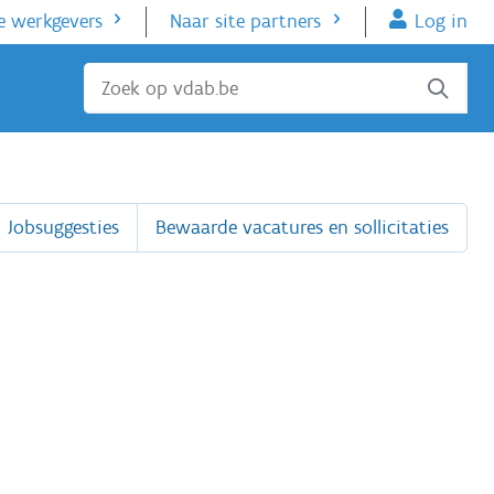
e werkgevers
Naar site partners
Log in
Sluiten
Jobsuggesties
Bewaarde vacatures en sollicitaties