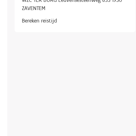
WZC TER BURG Leuvensesteenweg 653 1930
ZAVENTEM
Bereken reistijd