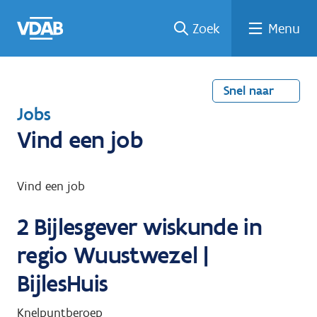
Welke
Terug
Vind
Vind
Ga
Zoek
Menu
naar
naar
een
een
job
home
oplei
past
job
de
inhou
ding
bij
mij?
d
Snel naar
T
Jobs
e
Vind een job
r
u
Vind een job
g
2
Bijlesgever wiskunde in
n
a
regio Wuustwezel |
a
BijlesHuis
r
Knelpuntberoep