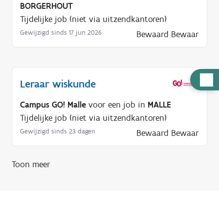
BORGERHOUT
Tijdelijke job (niet via uitzendkantoren)
Gewijzigd sinds 17 jun 2026
Bewaard
Bewaar
H
Leraar wiskunde
u
Campus GO! Malle
voor een job in
MALLE
l
Tijdelijke job (niet via uitzendkantoren)
p
n
Gewijzigd sinds 23 dagen
Bewaard
Bewaar
o
d
Toon meer
i
g
?