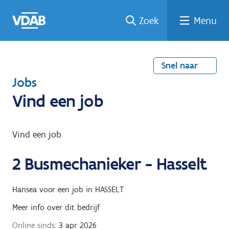
Welke
Terug
Vind
Vind
Ga
Zoek
Menu
naar
naar
een
een
job
home
oplei
past
job
de
inhou
ding
bij
mij?
d
Snel naar
T
Jobs
e
Vind een job
r
u
Vind een job
g
2
Busmechanieker - Hasselt
n
a
Hansea
voor een job in
HASSELT
a
Meer info over dit bedrijf
r
Online sinds:
3 apr 2026