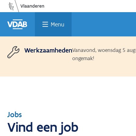
Welke
Terug
Vind
Vind
Ga
naar
naar
een
een
job
opleiding
home
past
job
de
Menu
inhoud
bij
mij?
Werkzaamheden
Vanavond, woensdag 5 augus
ongemak!
Terug
Jobs
Vind een job
naar