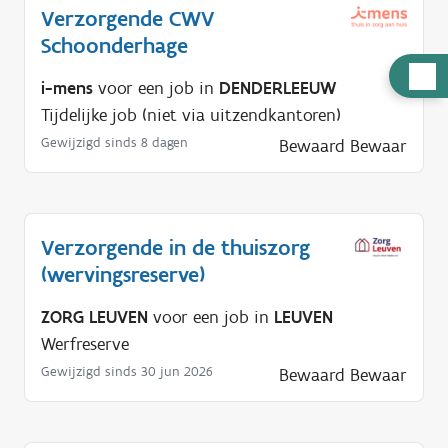
Verzorgende CWV
Schoonderhage
H
i-mens
voor een job in
DENDERLEEUW
u
Tijdelijke job (niet via uitzendkantoren)
l
Gewijzigd sinds 8 dagen
Bewaard
Bewaar
p
n
o
d
Verzorgende in de thuiszorg
i
(wervingsreserve)
g
ZORG LEUVEN
voor een job in
LEUVEN
?
Werfreserve
Gewijzigd sinds 30 jun 2026
Bewaard
Bewaar