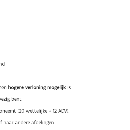
nd
 een
hogere verloning mogelijk
is.
zig bent.
pneemt (20 wettelijke + 12 ADV).
 naar andere afdelingen.