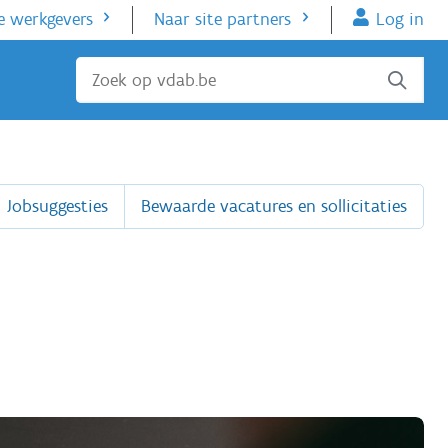
e werkgevers
Naar site partners
Log in
Sluiten
Jobsuggesties
Bewaarde vacatures en sollicitaties