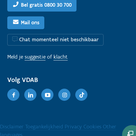
Bel gratis 0800 30 700
Mail ons
Chat momenteel niet beschikbaar
Meld je
suggestie
of
klacht
Volg VDAB
Facebook
Linkedin
Youtube
Instagram
TikTok
Disclaimer
Toegankelijkheid
Privacy
Cookies
Other
languages