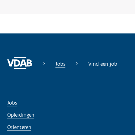
n
o
d
i
g
?
Jobs
Vind een job
Jobs
Opleidingen
Oriënteren