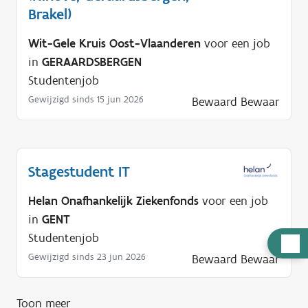
Brakel)
Wit-Gele Kruis Oost-Vlaanderen
voor een job
in
GERAARDSBERGEN
Studentenjob
Gewijzigd sinds 15 jun 2026
Bewaard
Bewaar
Stagestudent IT
Helan Onafhankelijk Ziekenfonds
voor een job
in
GENT
Studentenjob
H
Gewijzigd sinds 23 jun 2026
Bewaard
Bewaar
u
l
p
Toon meer