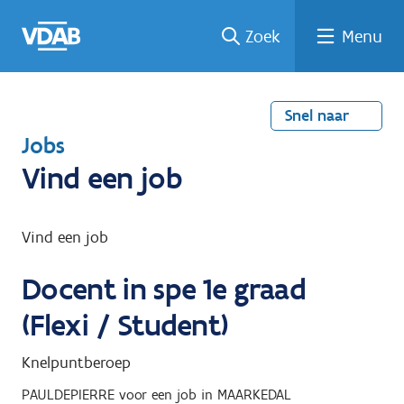
Welke
Terug
Vind
Vind
Ga
Zoek
Menu
naar
naar
een
een
job
home
oplei
past
job
de
inhou
ding
bij
mij?
d
Snel naar
T
Jobs
e
Vind een job
r
u
Vind een job
g
Docent in spe 1e graad
n
a
(Flexi / Student)
a
Knelpuntberoep
r
PAULDEPIERRE
voor een job in
MAARKEDAL