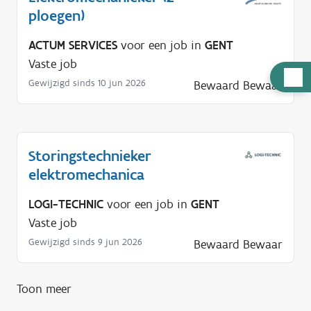
ploegen)
ACTUM SERVICES
voor een job in
GENT
Vaste job
H
Gewijzigd sinds 10 jun 2026
Bewaard
Bewaar
u
l
p
n
Storingstechnieker
o
elektromechanica
d
LOGI-TECHNIC
voor een job in
GENT
i
Vaste job
g
Gewijzigd sinds 9 jun 2026
Bewaard
Bewaar
?
Toon meer