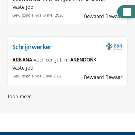
Vaste job
H
Gewijzigd sinds 18 mei 2026
Bewaard
Bewaar
u
l
p
n
Schrijnwerker
o
ARKANA
voor een job in
ARENDONK
d
Vaste job
i
g
Gewijzigd sinds 5 mei 2026
Bewaard
Bewaar
?
Toon meer