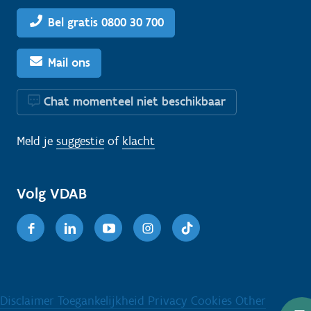
Bel gratis 0800 30 700
Mail ons
Chat momenteel niet beschikbaar
Meld je
suggestie
of
klacht
Volg VDAB
Facebook
Linkedin
Youtube
Instagram
TikTok
Disclaimer
Toegankelijkheid
Privacy
Cookies
Other