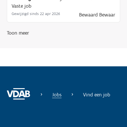
o
Vaste job
d
Gewijzigd sinds 22 apr 2026
Bewaard
Bewaar
i
g
Toon meer
?
Jobs
Vind een job