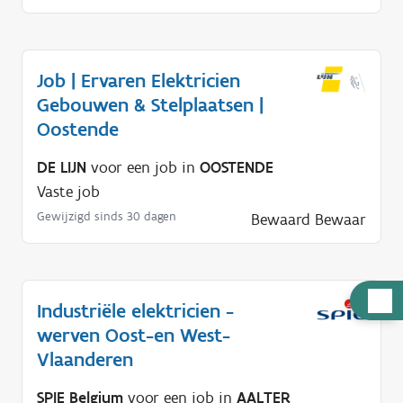
Job | Ervaren Elektricien
Gebouwen & Stelplaatsen |
Oostende
DE LIJN
voor een job in
OOSTENDE
Vaste job
Gewijzigd sinds 30 dagen
Bewaard
Bewaar
H
Industriële elektricien -
u
werven Oost-en West-
l
Vlaanderen
p
n
SPIE Belgium
voor een job in
AALTER