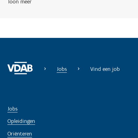
Toon meer
g
?
Jobs
Vind een job
Jobs
Opleidingen
Oriënteren