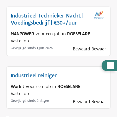
Industrieel Technieker Nacht |
Voedingsbedrijf | €30+/uur
MANPOWER
voor een job in
ROESELARE
Vaste job
Gewijzigd sinds 1 jun 2026
Bewaard
Bewaar
H
u
Industrieel reiniger
l
p
Workit
voor een job in
ROESELARE
n
Vaste job
o
Gewijzigd sinds 2 dagen
Bewaard
Bewaar
d
i