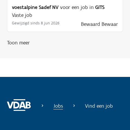
n
voestalpine Sadef NV
voor een job in
GITS
o
Vaste job
d
Gewijzigd sinds 8 jun 2026
Bewaard
Bewaar
i
g
Toon meer
?
Jobs
Vind een job