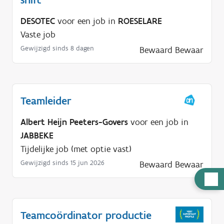
DESOTEC
voor een job in
ROESELARE
Vaste job
Gewijzigd sinds 8 dagen
Bewaard
Bewaar
Teamleider
Albert Heijn Peeters-Govers
voor een job in
JABBEKE
Tijdelijke job (met optie vast)
Gewijzigd sinds 15 jun 2026
Bewaard
Bewaar
H
u
l
Teamcoördinator productie
p