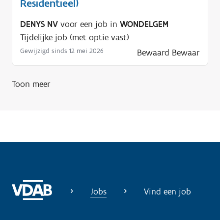
Residentieel)
p
n
DENYS NV
voor een job in
WONDELGEM
o
Tijdelijke job (met optie vast)
d
Gewijzigd sinds 12 mei 2026
Bewaard
Bewaar
i
g
?
Toon meer
Jobs
Vind een job