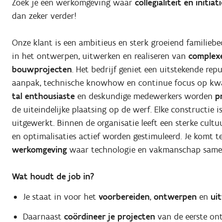
Zoek je een werkomgeving waar
collegialiteit en initiati
dan zeker verder!
Onze klant is een ambitieus en sterk groeiend familiebe
in het ontwerpen, uitwerken en realiseren van
complexe
bouwprojecten
. Het bedrijf geniet een uitstekende rep
aanpak, technische knowhow en continue focus op kwa
tal enthousiaste
en deskundige medewerkers worden
p
de uiteindelijke plaatsing op de werf. Elke constructie i
uitgewerkt. Binnen de organisatie leeft een sterke cul
en optimalisaties actief worden gestimuleerd. Je komt t
werkomgeving
waar technologie en vakmanschap sam
Wat houdt de job in?
Je staat in voor het
voorbereiden
,
ontwerpen
en
ui
Daarnaast
coördineer je projecten
van de eerste ont