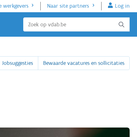
e werkgevers
Naar site partners
Log in
Sluiten
Jobsuggesties
Bewaarde vacatures en sollicitaties