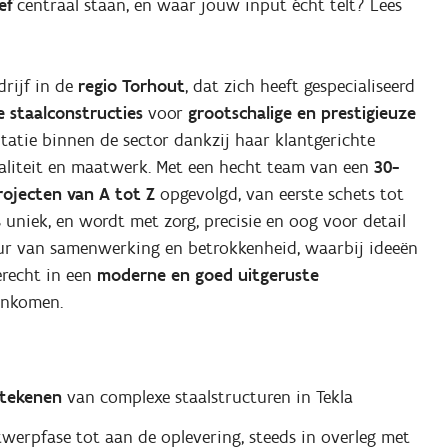
ef
centraal staan, en waar jouw input écht telt? Lees
drijf in de
regio
Torhout
, dat zich heeft gespecialiseerd
 staalconstructies
voor
grootschalige en prestigieuze
utatie binnen de sector dankzij haar klantgerichte
liteit en maatwerk. Met een hecht team van een
30-
rojecten van A tot Z
opgevolgd, van eerste schets tot
s uniek, en wordt met zorg, precisie en oog voor detail
tuur van samenwerking en betrokkenheid, waarbij ideeën
erecht in een
moderne en goed uitgeruste
enkomen.
ttekenen
van complexe staalstructuren in Tekla
werpfase tot aan de oplevering, steeds in overleg met