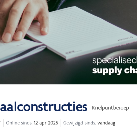
taalconstructies
Knelpuntberoep
T
Online sinds:
12 apr 2026
Gewijzigd sinds:
vandaag