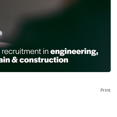
Print