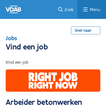
Welke
Terug
Vind
Vind
Ga
Zoek
Menu
naar
naar
een
een
job
home
oplei
past
job
de
inhou
ding
bij
mij?
d
Snel naar
T
Jobs
e
Vind een job
r
u
Vind een job
g
n
a
a
r
Arbeider betonwerken