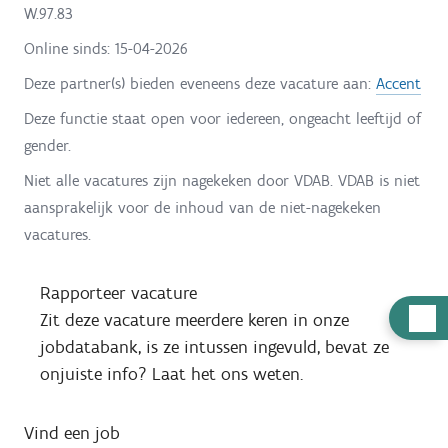
W.97.83
Online sinds:
15-04-2026
Deze partner(s) bieden eveneens deze vacature aan:
Accent
Deze functie staat open voor iedereen, ongeacht leeftijd of
gender.
Niet alle vacatures zijn nagekeken door VDAB. VDAB is niet
aansprakelijk voor de inhoud van de niet-nagekeken
vacatures.
Rapporteer vacature
H
Zit deze vacature meerdere keren in onze
u
jobdatabank, is ze intussen ingevuld, bevat ze
l
onjuiste info? Laat het ons weten.
p
n
Vind een job