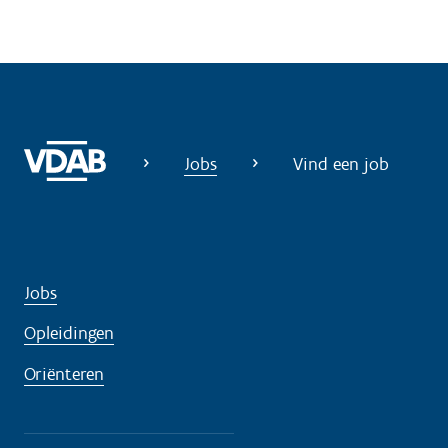
o
d
i
g
?
Jobs
Vind een job
Jobs
Opleidingen
Oriënteren