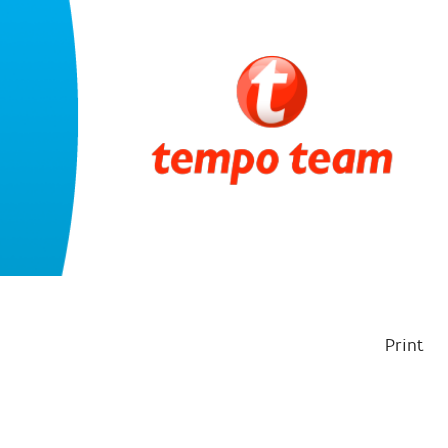
Print