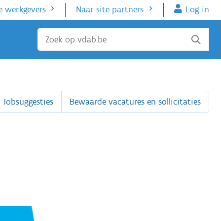
e werkgevers
Naar site partners
Log in
Sluiten
Jobsuggesties
Bewaarde vacatures en sollicitaties