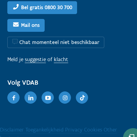
Bel gratis 0800 30 700
Mail ons
Chat momenteel niet beschikbaar
Meld je
suggestie
of
klacht
Volg VDAB
Facebook
Linkedin
Youtube
Instagram
TikTok
Disclaimer
Toegankelijkheid
Privacy
Cookies
Other