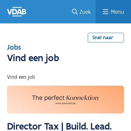
Welke
Terug
Vind
Vind
Ga
Zoek
Menu
naar
naar
een
een
job
home
oplei
past
job
de
inhou
ding
bij
mij?
d
Snel naar
T
Jobs
e
Vind een job
r
u
Vind een job
g
n
a
a
r
Director Tax | Build. Lead.