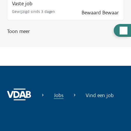
Vaste job
Gewijzigd sinds 3 dagen
Bewaard
Bewaar
H
Toon meer
u
l
p
n
o
d
i
g
Jobs
Vind een job
?