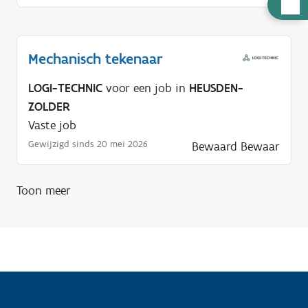
H
u
l
Mechanisch tekenaar
p
n
LOGI-TECHNIC
voor een job in
HEUSDEN-
o
ZOLDER
d
Vaste job
i
Gewijzigd sinds 20 mei 2026
Bewaard
Bewaar
g
?
Toon meer