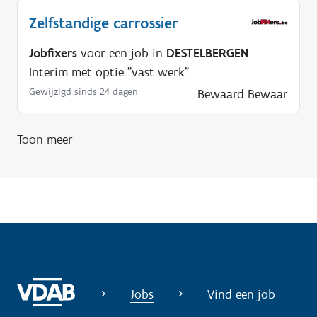
p
Zelfstandige carrossier
n
Jobfixers
voor een job in
DESTELBERGEN
o
Interim met optie "vast werk"
d
Gewijzigd sinds 24 dagen
Bewaard
Bewaar
i
g
?
Toon meer
Jobs
Vind een job