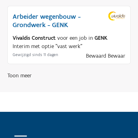
o
d
Arbeider wegenbouw -
i
Grondwerk - GENK
g
?
Vivaldis Construct
voor een job in
GENK
Interim met optie "vast werk"
Gewijzigd sinds 11 dagen
Bewaard
Bewaar
Toon meer