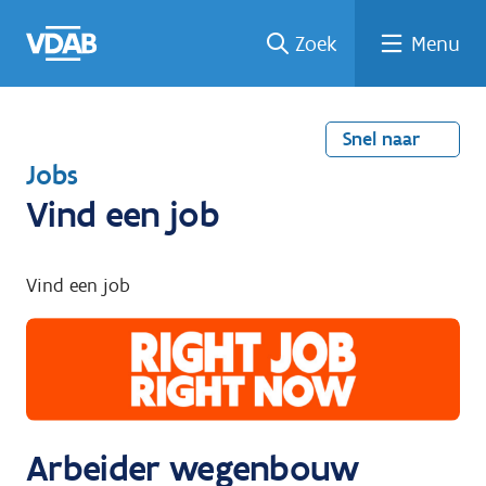
Welke
Terug
Vind
Vind
Ga
Zoek
Menu
naar
naar
een
een
job
home
oplei
past
job
de
inhou
ding
bij
mij?
d
Snel naar
T
Jobs
e
Vind een job
r
u
Vind een job
g
n
a
a
r
Arbeider wegenbouw