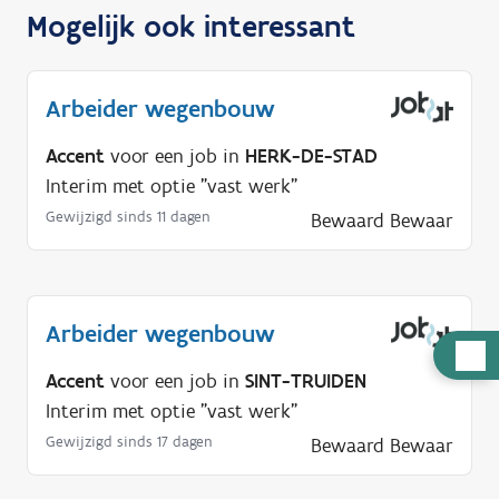
Mogelijk ook interessant
Arbeider wegenbouw
Accent
voor een job in
HERK-DE-STAD
Interim met optie "vast werk"
Gewijzigd sinds 11 dagen
Bewaard
Bewaar
Arbeider wegenbouw
H
Accent
voor een job in
SINT-TRUIDEN
u
Interim met optie "vast werk"
l
p
Gewijzigd sinds 17 dagen
Bewaard
Bewaar
n