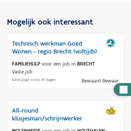
Mogelijk ook interessant
Technisch werkman Goed
Wonen - regio Brecht (voltijds)
FAMILIEHULP
voor een job in
BRECHT
Vaste job
Gewijzigd sinds 14 dagen
Bewaard
Bewaar
H
u
l
All-round
p
klusjesman/schrijnwerker
n
o
MOLENHEIDE
voor een job in
HOUTHALEN-