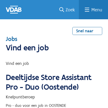
Welke
Terug
Vind
Vind
Ga
Zoek
Menu
naar
naar
een
een
job
home
oplei
past
job
de
inhou
ding
bij
mij?
d
Snel naar
T
Jobs
e
Vind een job
r
u
Vind een job
g
Deeltijdse Store Assistant
n
a
Pro - Duo (Oostende)
a
Knelpuntberoep
r
Pro - duo
voor een job in
OOSTENDE