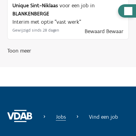
Unique Sint-Niklaas
voor een job in
H
BLANKENBERGE
u
Interim met optie "vast werk"
l
Gewijzigd sinds 28 dagen
Bewaard
Bewaar
p
n
Toon meer
o
d
i
g
?
Jobs
Vind een job