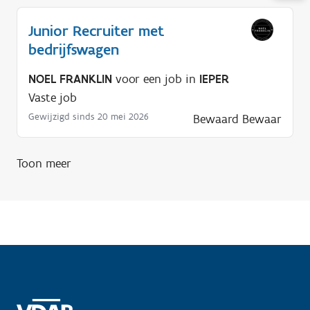
u
l
Junior Recruiter met
p
bedrijfswagen
n
o
NOEL FRANKLIN
voor een job in
IEPER
d
Vaste job
i
Gewijzigd sinds 20 mei 2026
Bewaard
Bewaar
g
?
Toon meer