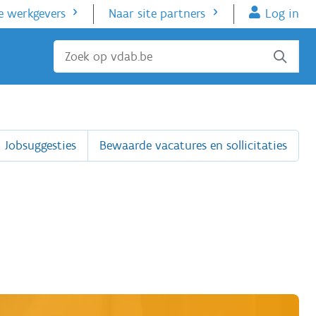
e werkgevers
Naar site partners
Log in
Sluiten
Jobsuggesties
Bewaarde vacatures en sollicitaties