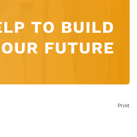
Print