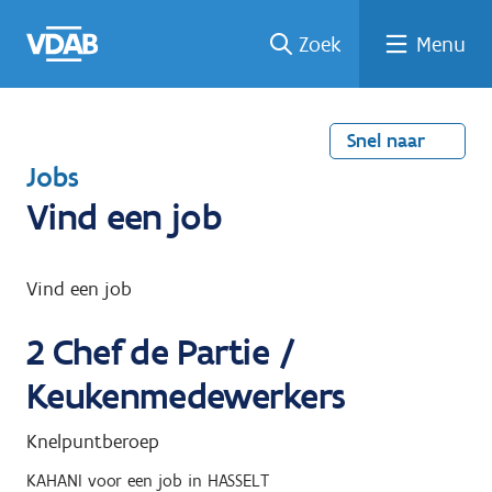
Welke
Terug
Vind
Vind
Ga
Zoek
Menu
naar
naar
een
een
job
home
oplei
past
job
de
inhou
ding
bij
mij?
d
Snel naar
T
Jobs
e
Vind een job
r
u
Vind een job
g
2
Chef de Partie /
n
a
Keukenmedewerkers
a
Knelpuntberoep
r
KAHANI
voor een job in
HASSELT