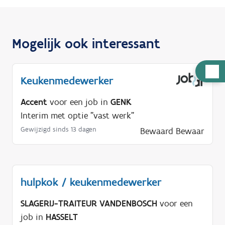
Mogelijk ook interessant
H
Keukenmedewerker
u
l
Accent
voor een job in
GENK
p
Interim met optie "vast werk"
n
Gewijzigd sinds 13 dagen
Bewaard
Bewaar
o
d
i
g
hulpkok / keukenmedewerker
?
SLAGERIJ-TRAITEUR VANDENBOSCH
voor een
job in
HASSELT