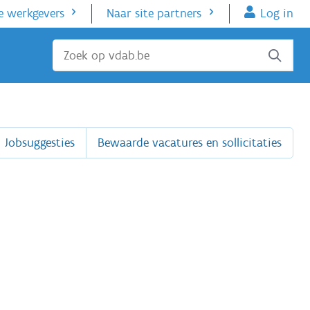
e werkgevers
Naar site partners
Log in
Sluiten
Jobsuggesties
Bewaarde vacatures en sollicitaties