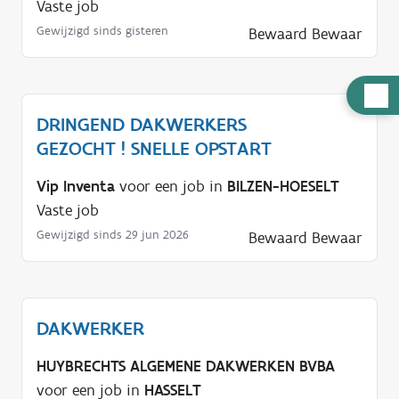
Vaste job
Gewijzigd sinds gisteren
Bewaard
Bewaar
H
u
DRINGEND DAKWERKERS
l
GEZOCHT ! SNELLE OPSTART
p
Vip Inventa
voor een job in
BILZEN-HOESELT
n
Vaste job
o
Gewijzigd sinds 29 jun 2026
Bewaard
Bewaar
d
i
g
?
DAKWERKER
HUYBRECHTS ALGEMENE DAKWERKEN BVBA
voor een job in
HASSELT