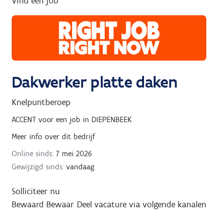
Vind een job
g
n
a
a
r
Dakwerker platte daken
Knelpuntberoep
ACCENT
voor een job in
DIEPENBEEK
Meer info over dit bedrijf
Online sinds:
7 mei 2026
Gewijzigd sinds:
vandaag
Solliciteer nu
Bewaard
Bewaar
Deel vacature via volgende kanalen