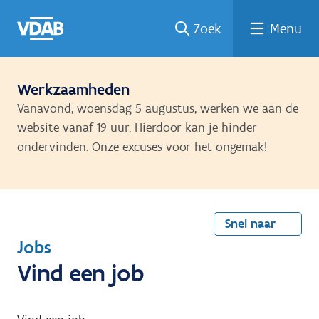
Welke
Terug
Vind
Vind
Ga
Zoek
Menu
naar
naar
een
een
job
home
oplei
past
job
de
inhou
ding
bij
mij?
d
Werkzaamheden
Vanavond, woensdag 5 augustus, werken we aan de
website vanaf 19 uur. Hierdoor kan je hinder
ondervinden. Onze excuses voor het ongemak!
Snel naar
T
Jobs
e
Vind een job
r
u