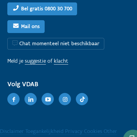
Bel gratis 0800 30 700
Mail ons
Chat momenteel niet beschikbaar
Meld je
suggestie
of
klacht
Volg VDAB
Facebook
Linkedin
Youtube
Instagram
TikTok
Disclaimer
Toegankelijkheid
Privacy
Cookies
Other