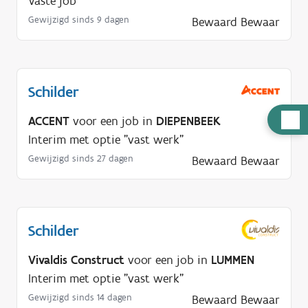
Vaste job
Gewijzigd sinds 9 dagen
Bewaard
Bewaar
Schilder
H
ACCENT
voor een job in
DIEPENBEEK
u
Interim met optie "vast werk"
l
Gewijzigd sinds 27 dagen
Bewaard
Bewaar
p
n
o
Schilder
d
i
Vivaldis Construct
voor een job in
LUMMEN
g
Interim met optie "vast werk"
?
Gewijzigd sinds 14 dagen
Bewaard
Bewaar