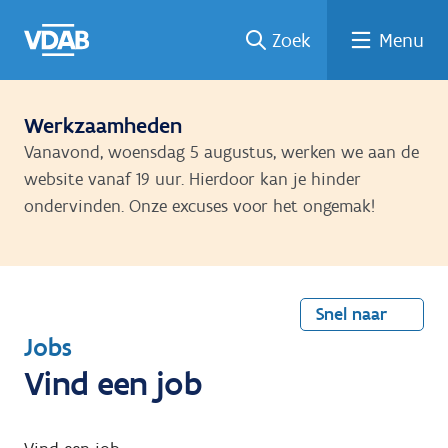
Welke
Terug
Vind
Vind
Ga
Zoek
Menu
naar
naar
een
een
job
home
oplei
past
job
de
inhou
ding
bij
mij?
d
Werkzaamheden
Vanavond, woensdag 5 augustus, werken we aan de
website vanaf 19 uur. Hierdoor kan je hinder
ondervinden. Onze excuses voor het ongemak!
Snel naar
T
Jobs
e
Vind een job
r
u