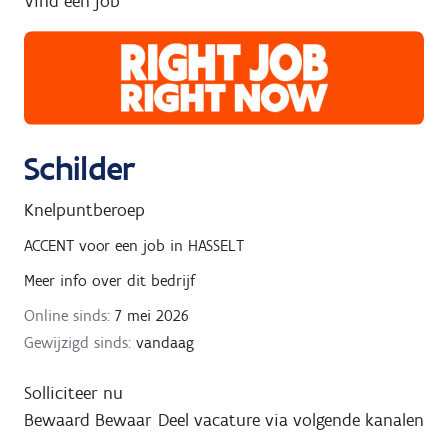
Vind een job
g
n
a
a
r
Schilder
Knelpuntberoep
ACCENT
voor een job in
HASSELT
Meer info over dit bedrijf
Online sinds:
7 mei 2026
Gewijzigd sinds:
vandaag
Solliciteer nu
Bewaard
Bewaar
Deel vacature via volgende kanalen