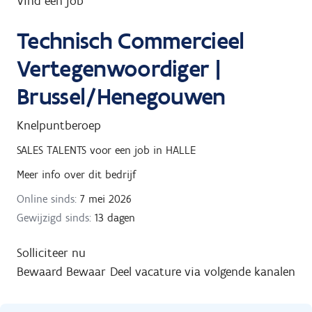
Vind een job
g
Technisch Commercieel
n
a
Vertegenwoordiger |
a
Brussel/Henegouwen
r
Knelpuntberoep
SALES TALENTS
voor een job in
HALLE
Meer info over dit bedrijf
Online sinds:
7 mei 2026
Gewijzigd sinds:
13 dagen
Solliciteer nu
Bewaard
Bewaar
Deel vacature via volgende kanalen