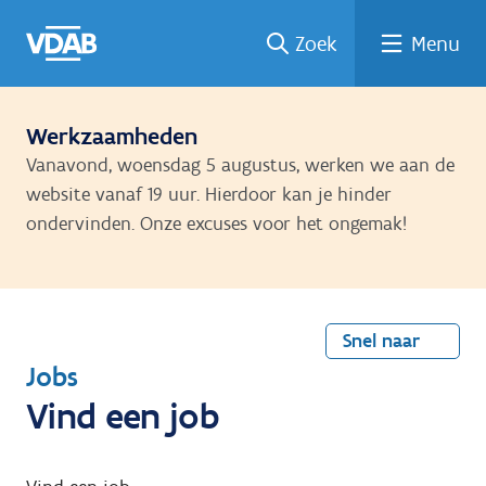
Welke
Terug
Vind
Vind
Ga
Zoek
Menu
naar
naar
een
een
job
home
oplei
past
job
de
inhou
ding
bij
mij?
d
Werkzaamheden
Vanavond, woensdag 5 augustus, werken we aan de
website vanaf 19 uur. Hierdoor kan je hinder
ondervinden. Onze excuses voor het ongemak!
Snel naar
T
Jobs
e
Vind een job
r
u