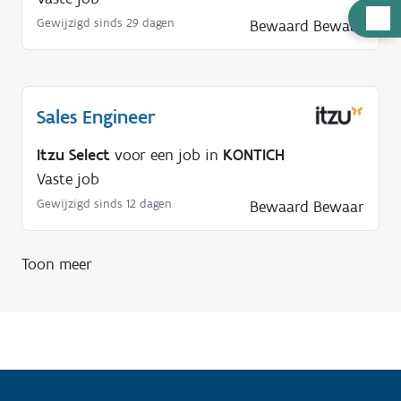
H
Gewijzigd sinds 29 dagen
Bewaard
Bewaar
u
l
p
n
Sales Engineer
o
Itzu Select
voor een job in
KONTICH
d
Vaste job
i
Gewijzigd sinds 12 dagen
Bewaard
Bewaar
g
?
Toon meer