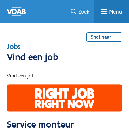
Welke
Terug
Vind
Vind
Ga
Zoek
Menu
naar
naar
een
een
job
home
oplei
past
job
de
inhou
ding
bij
mij?
d
Snel naar
T
Jobs
e
Vind een job
r
u
Vind een job
g
n
a
a
r
Service monteur