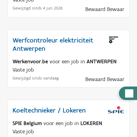
Gewijzigd sinds 4 jun 2026
Bewaard
Bewaar
Werfcontroleur elektriciteit
Antwerpen
Werkenvoor.be
voor een job in
ANTWERPEN
Vaste job
Gewijzigd sinds vandaag
Bewaard
Bewaar
H
u
l
Koeltechnieker / Lokeren
p
SPIE Belgium
voor een job in
LOKEREN
n
Vaste job
o