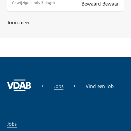
Gewijzigd sinds 3 dagen
Bewaard
Bewaar
d
i
g
Toon meer
?
Jobs
Vind een job
Jobs