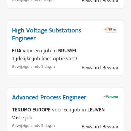
l
Bewaard
Bewaar
p
n
o
High Voltage Substations
d
Engineer
i
g
ELIA
voor een job in
BRUSSEL
?
Tijdelijke job (met optie vast)
Gewijzigd sinds 5 dagen
Bewaard
Bewaar
Advanced Process Engineer
TERUMO EUROPE
voor een job in
LEUVEN
Vaste job
Gewijzigd sinds 5 dagen
Bewaard
Bewaar