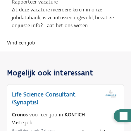
Rapporteer vacature
Zit deze vacature meerdere keren in onze
jobdatabank, is ze intussen ingevuld, bevat ze
onjuiste info? Laat het ons weten.
Vind een job
Mogelijk ook interessant
Life Science Consultant
(Synaptis)
Cronos
voor een job in
KONTICH
H
Vaste job
u
Gewijzigd sinds 7 dagen