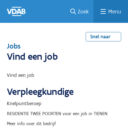
Welke
Terug
Vind
Vind
Ga
Zoek
Menu
naar
naar
een
een
job
home
oplei
past
job
de
inhou
ding
bij
mij?
d
Snel naar
T
Jobs
e
Vind een job
r
u
Vind een job
g
Verpleegkundige
n
a
Knelpuntberoep
a
RESIDENTIE TWEE POORTEN
voor een job in
TIENEN
r
Meer info over dit bedrijf