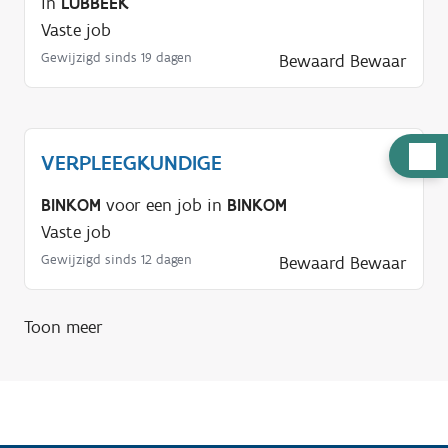
in
LUBBEEK
Vaste job
Gewijzigd sinds 19 dagen
Bewaard
Bewaar
H
VERPLEEGKUNDIGE
u
BINKOM
voor een job in
BINKOM
l
Vaste job
p
Gewijzigd sinds 12 dagen
n
Bewaard
Bewaar
o
d
Toon meer
i
g
?