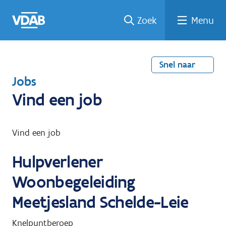
Welke
Terug
Vind
Vind
Ga
Zoek
Menu
naar
naar
een
een
job
home
oplei
past
job
de
inhou
ding
bij
mij?
d
Snel naar
T
Jobs
e
Vind een job
r
u
Vind een job
g
Hulpverlener
n
a
Woonbegeleiding
a
Meetjesland Schelde-Leie
r
Knelpuntberoep