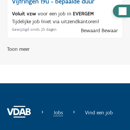
Vijfringen 19u - bepaalde duur
H
Voluit vzw
voor een job in
EVERGEM
u
Tijdelijke job (niet via uitzendkantoren)
l
Gewijzigd sinds 25 dagen
Bewaard
Bewaar
p
n
Toon meer
o
d
i
g
?
Jobs
Vind een job