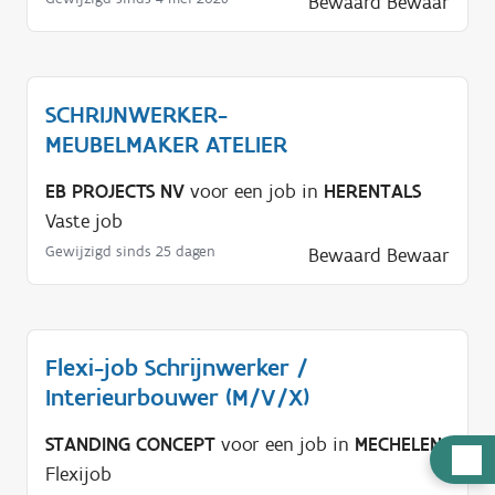
Bewaard
Bewaar
SCHRIJNWERKER-
MEUBELMAKER ATELIER
EB PROJECTS NV
voor een job in
HERENTALS
Vaste job
Gewijzigd sinds 25 dagen
Bewaard
Bewaar
Flexi-job Schrijnwerker /
Interieurbouwer (M/V/X)
STANDING CONCEPT
voor een job in
MECHELEN
H
Flexijob
u