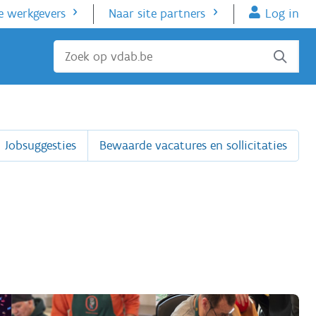
e werkgevers
Naar site partners
Log in
Sluiten
Jobsuggesties
Bewaarde vacatures en sollicitaties