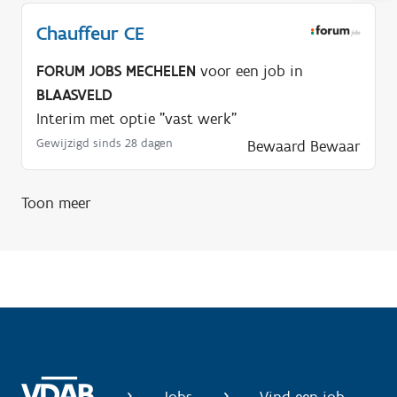
l
Chauffeur CE
p
n
FORUM JOBS MECHELEN
voor een job in
o
BLAASVELD
d
Interim met optie "vast werk"
i
Gewijzigd sinds 28 dagen
Bewaard
Bewaar
g
?
Toon meer
Jobs
Vind een job