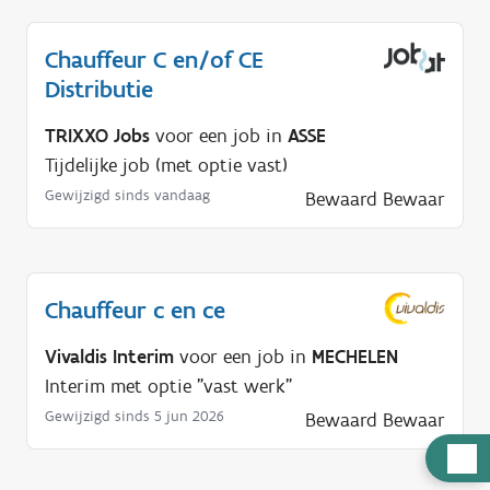
Chauffeur C en/of CE
Distributie
TRIXXO Jobs
voor een job in
ASSE
Tijdelijke job (met optie vast)
Gewijzigd sinds vandaag
Bewaard
Bewaar
Chauffeur c en ce
Vivaldis Interim
voor een job in
MECHELEN
Interim met optie "vast werk"
Gewijzigd sinds 5 jun 2026
Bewaard
Bewaar
H
u